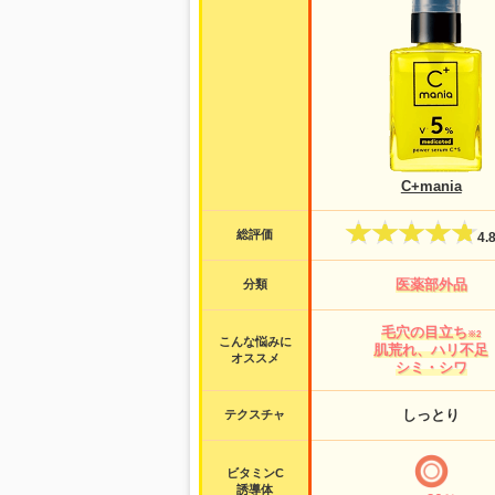
C+mania
総評価
4.
分類
医薬部外品
毛穴の目立ち
※2
こんな悩みに
肌荒れ、ハリ不足
オススメ
シミ・シワ
しっとり
テクスチャ
ビタミンC
誘導体