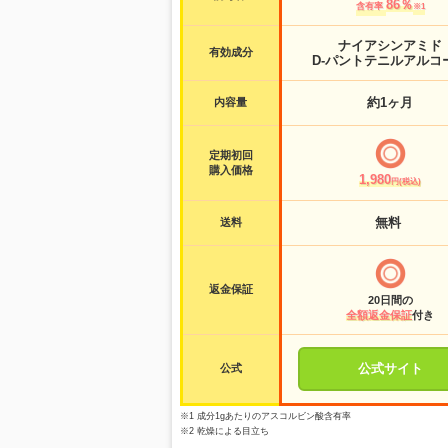
86％
含有率
※1
ナイアシンアミド
有効成分
D-パントテニルアルコ
約1ヶ月
内容量
定期初回
購入価格
1,980
円(税込)
無料
送料
返金保証
20日間の
全額返金保証
付き
公式サイト
公式
※1 成分1gあたりのアスコルビン酸含有率
※2 乾燥による目立ち