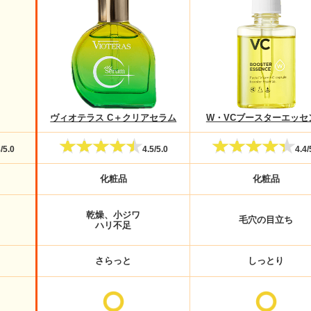
ヴィオテラス C＋クリアセラム
W・VCブースターエッセ
8
/5.0
4.5
/5.0
4.4
/
化粧品
化粧品
乾燥、小ジワ
毛穴の目立ち
ハリ不足
さらっと
しっとり