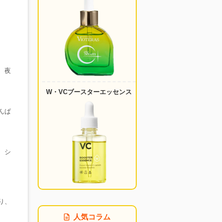
、夜
W・VCブースターエッセンス
んぱ
、シ
り、
人気コラム